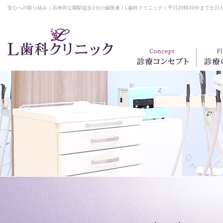
安心への取り組み｜石神井公園駅徒歩1分の歯医者｜L歯科クリニック｜平日20時30分まで土日